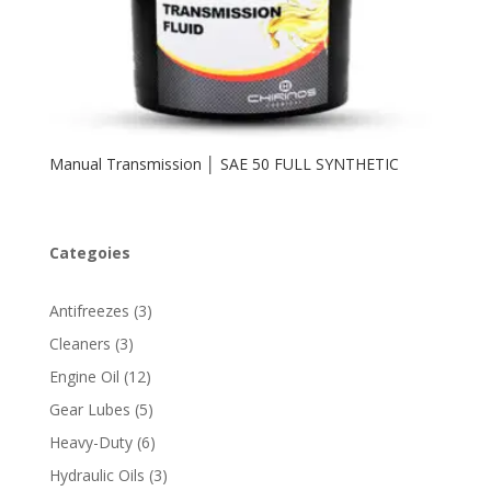
Manual Transmission │ SAE 50 FULL SYNTHETIC
Categoies
3
Antifreezes
3
productos
3
Cleaners
3
productos
12
Engine Oil
12
productos
5
Gear Lubes
5
productos
6
Heavy-Duty
6
productos
3
Hydraulic Oils
3