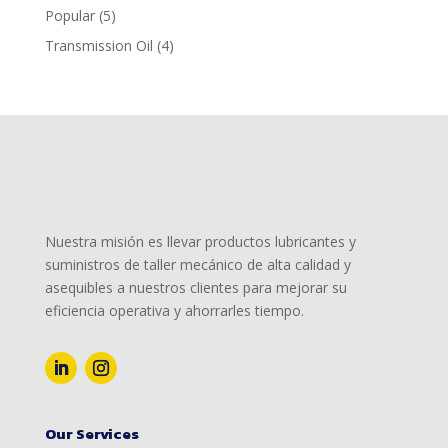
productos
5
Popular
5
productos
4
Transmission Oil
4
productos
Nuestra misión es llevar productos lubricantes y
suministros de taller mecánico de alta calidad y
asequibles a nuestros clientes para mejorar su
eficiencia operativa y ahorrarles tiempo.
Our Services